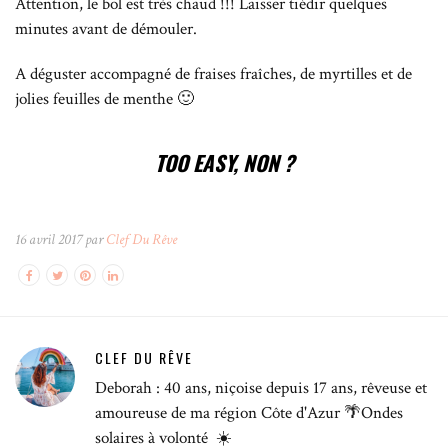
Attention, le bol est très chaud !!! Laisser tiédir quelques
minutes avant de démouler.
A déguster accompagné de fraises fraîches, de myrtilles et de
jolies feuilles de menthe 🙂
TOO EASY, NON ?
16 avril 2017 par
Clef Du Rêve
CLEF DU RÊVE
Deborah : 40 ans, niçoise depuis 17 ans, rêveuse et
amoureuse de ma région Côte d'Azur 🌴Ondes
solaires à volonté ☀️