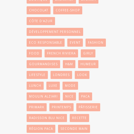
CHOCOLAT
COFFEE-SHOP
CÔTE D'AZUR
DÉVELOPPEMENT PERSONNEL
ECO RESPONSABLE
EVENT
FASHION
FOOD
FRENCH RIVIERA
GIRLY
GOURMANDISES
H&M
HUMEUR
LIFESTYLE
LONDRES
LOOK
LUNCH
LUXE
MODE
MOULIN ALZIARI
NICE
PACA
PRIMARK
PRINTEMPS
PÂTISSERIE
RADISSON BLU NICE
RECETTE
RÉGION PACA
SECONDE MAIN