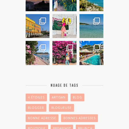
NUAGE DE TAGS
4 ÉTOILES
ARTISAN
BLOG
BLOGGER
BLOGUEUSE
BONNE ADRESSE
BONNES ADRESSES
BOUTIQUE
BREAKFAST
BRUNCH