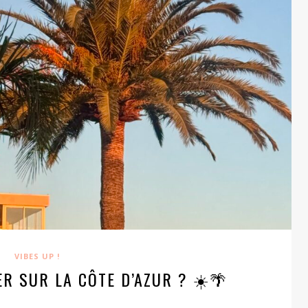
VIBES UP !
ER SUR LA CÔTE D’AZUR ? ☀️🌴