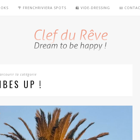
OOKS
🌴 FRENCHRIVIERA SPOTS
🛍️ VIDE-DRESSING
📧 CONTA
arcourir la catégorie
IBES UP !