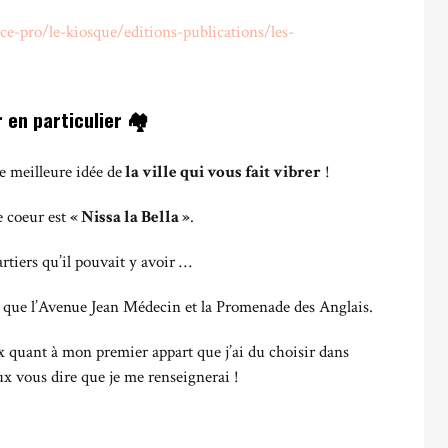
ce-pro/le-kiosque/editions-publications/les-
r en particulier 🏘
e meilleure idée de
la ville qui vous fait vibrer
!
e coeur est
« Nissa la Bella »
.
artiers qu’il pouvait y avoir …
ais que l’Avenue Jean Médecin et la Promenade des Anglais.
ix quant à mon premier appart que j’ai du choisir dans
peux vous dire que je me renseignerai !