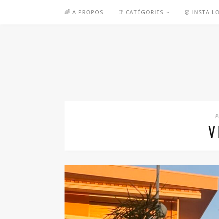
🌈 A PROPOS
📑 CATÉGORIES
👗 INSTA L
P
V