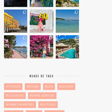
NUAGE DE TAGS
4 ÉTOILES
ARTISAN
BLOG
BLOGGER
BLOGUEUSE
BONNE ADRESSE
BONNES ADRESSES
BOUTIQUE