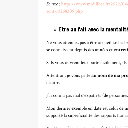
Source
:
https://www.midilibre.fr/2022/04/3
sont-10268309.php
Etre au fait avec la mentalit
Ne vous attendez pas à être accueilli.e les b
se connaissent depuis des années et
entreti
S’ils vous ouvrent leur porte facilement, ils
Attention, je vous parle
au nom de ma pro
d’autre.
J’ai connu pas mal d’expatriés (de personnes 
Mon dernier exemple en date est celui de mo
supporté la superficialité des rapports hu