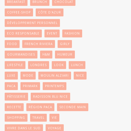
BREAKFAST
BRUNCH
CHOCOLAT
COFFEE-SHOP
CÔTE D'AZUR
DÉVELOPPEMENT PERSONNEL
ECO RESPONSABLE
EVENT
FASHION
FOOD
FRENCH RIVIERA
GIRLY
GOURMANDISES
H&M
HUMEUR
LIFESTYLE
LONDRES
LOOK
LUNCH
LUXE
MODE
MOULIN ALZIARI
NICE
PACA
PRIMARK
PRINTEMPS
PÂTISSERIE
RADISSON BLU NICE
RECETTE
RÉGION PACA
SECONDE MAIN
SHOPPING
TRAVEL
VIE
VIVRE DANS LE SUD
VOYAGE