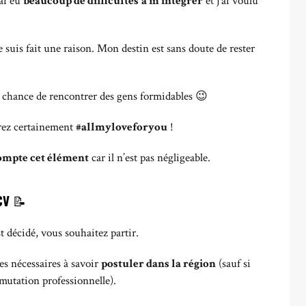
’ai eu
beaucoup de difficultés
à m’intégrer
et j’ai voulu
 suis fait une raison.
Mon destin est sans doute de rester
la chance de rencontrer des gens formidables 😉
trez certainement
#allmyloveforyou
!
ompte cet élément
car il n’est pas négligeable.
 CV
📝
t décidé, vous souhaitez partir.
hes nécessaires à savoir
postuler dans la région
(sauf si
mutation professionnelle).