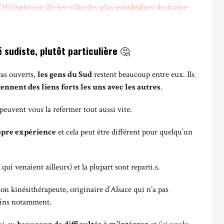
0/meteo-et-20-les-villes-les-plus-ensoleillees-de-france-
é sudiste, plutôt particulière
🤔
ras ouverts,
les gens du Sud
restent beaucoup entre eux. Ils
ennent des liens forts les uns avec les autres
.
 peuvent vous la refermer tout aussi vite.
pre expérience
et cela peut être différent pour quelqu’un
qui venaient ailleurs) et la plupart sont reparti.s.
n kinésithérapeute, originaire d’Alsace qui n’a pas
mains notamment.