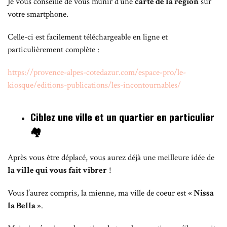
Je vous conseille de vous munir d’une
carte de la région
sur
votre smartphone.
Celle-ci est facilement téléchargeable en ligne et
particulièrement complète :
https://provence-alpes-cotedazur.com/espace-pro/le-
kiosque/editions-publications/les-incontournables/
Ciblez une ville et un quartier en particulier
🏘
Après vous être déplacé, vous aurez déjà une meilleure idée de
la ville qui vous fait vibrer
!
Vous l’aurez compris, la mienne, ma ville de coeur est
« Nissa
la Bella »
.