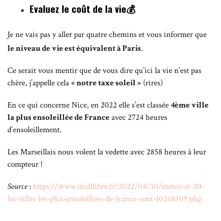
Evaluez le coût de la vie💰
Je ne vais pas y aller par quatre chemins et vous informer que
le niveau de vie est équivalent à Paris
.
Ce serait vous mentir que de vous dire qu’ici la vie n’est pas
chère, j’appelle cela
« notre taxe soleil »
(rires)
En ce qui concerne Nice, en 2022 elle s’est classée
4ème ville
la plus ensoleillée de France
avec 2724 heures
d’ensoleillement.
Les Marseillais nous volent la vedette avec 2858 heures à leur
compteur !
Source
:
https://www.midilibre.fr/2022/04/30/meteo-et-20-
les-villes-les-plus-ensoleillees-de-france-sont-10268309.php