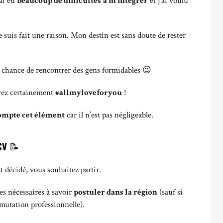
’ai eu
beaucoup de difficultés
à m’intégrer
et j’ai voulu
 suis fait une raison.
Mon destin est sans doute de rester
la chance de rencontrer des gens formidables 😉
trez certainement
#allmyloveforyou
!
ompte cet élément
car il n’est pas négligeable.
 CV
📝
t décidé, vous souhaitez partir.
hes nécessaires à savoir
postuler dans la région
(sauf si
mutation professionnelle).