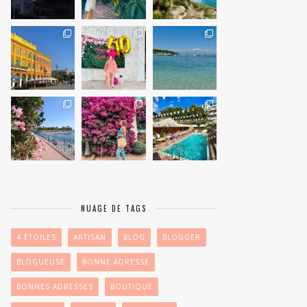
NUAGE DE TAGS
4 ÉTOILES
ARTISAN
BLOG
BLOGGER
BLOGUEUSE
BONNE ADRESSE
BONNES ADRESSES
BOUTIQUE