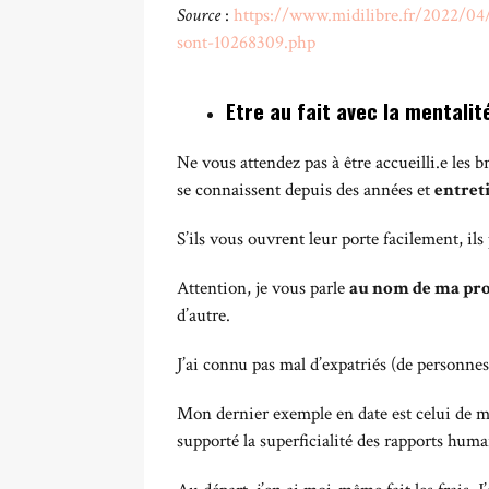
Source
:
https://www.midilibre.fr/2022/04/3
sont-10268309.php
Etre au fait avec la mentalit
Ne vous attendez pas à être accueilli.e les b
se connaissent depuis des années et
entreti
S’ils vous ouvrent leur porte facilement, ils
Attention, je vous parle
au nom de ma pro
d’autre.
J’ai connu pas mal d’expatriés (de personnes 
Mon dernier exemple en date est celui de mo
supporté la superficialité des rapports hu