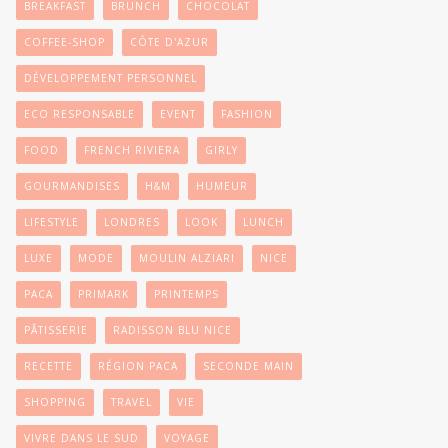
BREAKFAST
BRUNCH
CHOCOLAT
COFFEE-SHOP
CÔTE D'AZUR
DÉVELOPPEMENT PERSONNEL
ECO RESPONSABLE
EVENT
FASHION
FOOD
FRENCH RIVIERA
GIRLY
GOURMANDISES
H&M
HUMEUR
LIFESTYLE
LONDRES
LOOK
LUNCH
LUXE
MODE
MOULIN ALZIARI
NICE
PACA
PRIMARK
PRINTEMPS
PÂTISSERIE
RADISSON BLU NICE
RECETTE
RÉGION PACA
SECONDE MAIN
SHOPPING
TRAVEL
VIE
VIVRE DANS LE SUD
VOYAGE