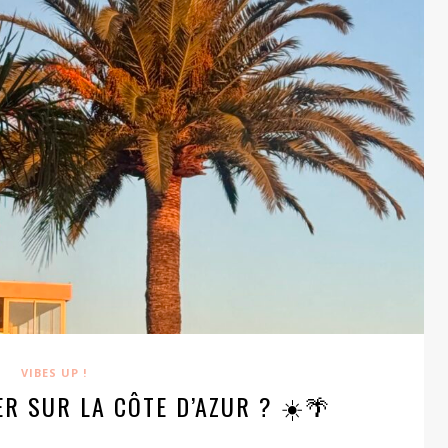
VIBES UP !
ER SUR LA CÔTE D’AZUR ? ☀️🌴