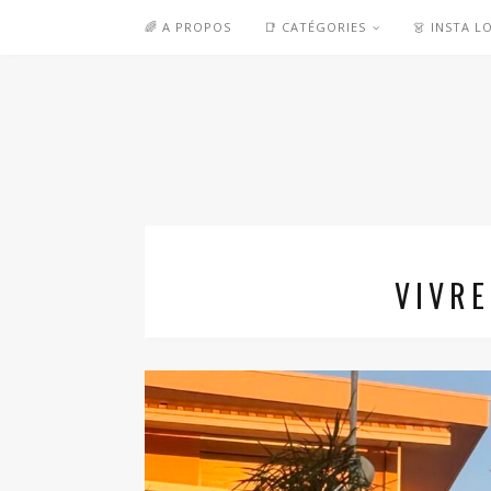
🌈 A PROPOS
📑 CATÉGORIES
👗 INSTA L
VIVRE