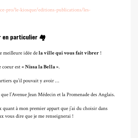
ce-pro/le-kiosque/editions-publications/les-
r en particulier 🏘
e meilleure idée de
la ville qui vous fait vibrer
!
e coeur est
« Nissa la Bella »
.
artiers qu’il pouvait y avoir …
ais que l’Avenue Jean Médecin et la Promenade des Anglais.
ix quant à mon premier appart que j’ai du choisir dans
peux vous dire que je me renseignerai !