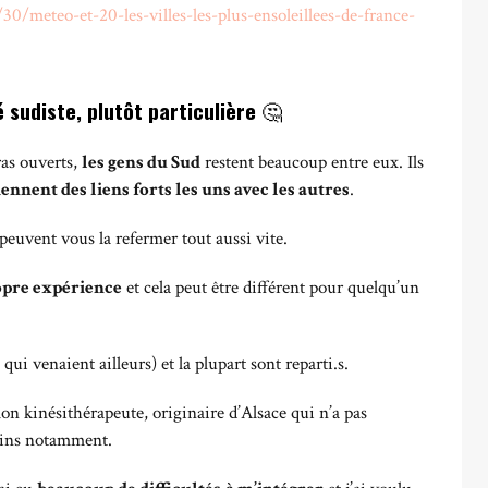
0/meteo-et-20-les-villes-les-plus-ensoleillees-de-france-
é sudiste, plutôt particulière
🤔
ras ouverts,
les gens du Sud
restent beaucoup entre eux. Ils
ennent des liens forts les uns avec les autres
.
 peuvent vous la refermer tout aussi vite.
pre expérience
et cela peut être différent pour quelqu’un
qui venaient ailleurs) et la plupart sont reparti.s.
n kinésithérapeute, originaire d’Alsace qui n’a pas
mains notamment.