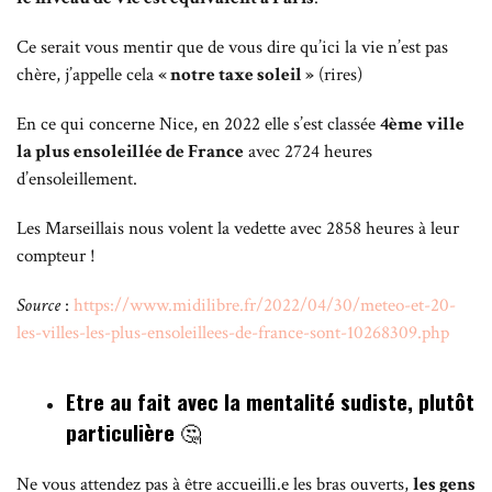
Ce serait vous mentir que de vous dire qu’ici la vie n’est pas
chère, j’appelle cela
« notre taxe soleil »
(rires)
En ce qui concerne Nice, en 2022 elle s’est classée
4ème ville
la plus ensoleillée de France
avec 2724 heures
d’ensoleillement.
Les Marseillais nous volent la vedette avec 2858 heures à leur
compteur !
Source
:
https://www.midilibre.fr/2022/04/30/meteo-et-20-
les-villes-les-plus-ensoleillees-de-france-sont-10268309.php
Etre au fait avec la mentalité sudiste, plutôt
particulière
🤔
Ne vous attendez pas à être accueilli.e les bras ouverts,
les gens