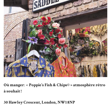
Où manger
: «
Poppie’s Fish & Chips© » atmosphère rétro
à souhait !
30 Hawley Crescent, London, NW1 8NP