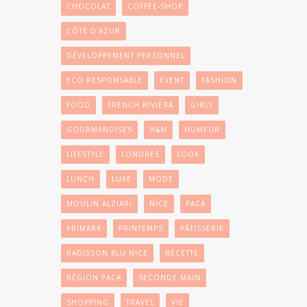
CHOCOLAT
COFFEE-SHOP
CÔTE D'AZUR
DÉVELOPPEMENT PERSONNEL
ECO RESPONSABLE
EVENT
FASHION
FOOD
FRENCH RIVIERA
GIRLY
GOURMANDISES
H&M
HUMEUR
LIFESTYLE
LONDRES
LOOK
LUNCH
LUXE
MODE
MOULIN ALZIARI
NICE
PACA
PRIMARK
PRINTEMPS
PÂTISSERIE
RADISSON BLU NICE
RECETTE
RÉGION PACA
SECONDE MAIN
SHOPPING
TRAVEL
VIE