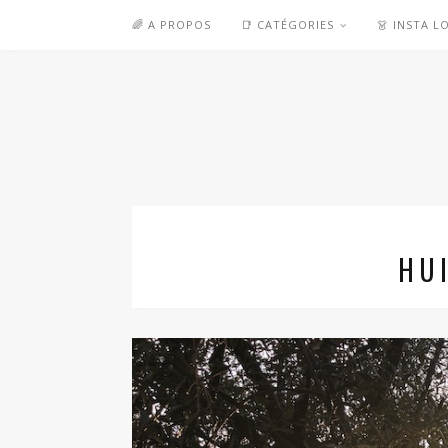
🌈 A PROPOS
📑 CATÉGORIES
👗 INSTA L
HUI