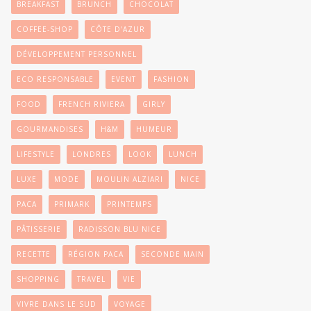
BREAKFAST
BRUNCH
CHOCOLAT
COFFEE-SHOP
CÔTE D'AZUR
DÉVELOPPEMENT PERSONNEL
ECO RESPONSABLE
EVENT
FASHION
FOOD
FRENCH RIVIERA
GIRLY
GOURMANDISES
H&M
HUMEUR
LIFESTYLE
LONDRES
LOOK
LUNCH
LUXE
MODE
MOULIN ALZIARI
NICE
PACA
PRIMARK
PRINTEMPS
PÂTISSERIE
RADISSON BLU NICE
RECETTE
RÉGION PACA
SECONDE MAIN
SHOPPING
TRAVEL
VIE
VIVRE DANS LE SUD
VOYAGE