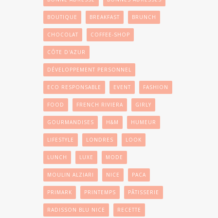
BOUTIQUE
BREAKFAST
BRUNCH
CHOCOLAT
COFFEE-SHOP
CÔTE D'AZUR
DÉVELOPPEMENT PERSONNEL
ECO RESPONSABLE
EVENT
FASHION
FOOD
FRENCH RIVIERA
GIRLY
GOURMANDISES
H&M
HUMEUR
LIFESTYLE
LONDRES
LOOK
LUNCH
LUXE
MODE
MOULIN ALZIARI
NICE
PACA
PRIMARK
PRINTEMPS
PÂTISSERIE
RADISSON BLU NICE
RECETTE