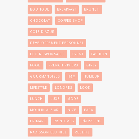
BOUTIQUE
BREAKFAST
BRUNCH
CHOCOLAT
COFFEE-SHOP
CÔTE D'AZUR
DÉVELOPPEMENT PERSONNEL
ECO RESPONSABLE
EVENT
FASHION
FOOD
FRENCH RIVIERA
GIRLY
GOURMANDISES
H&M
HUMEUR
LIFESTYLE
LONDRES
LOOK
LUNCH
LUXE
MODE
MOULIN ALZIARI
NICE
PACA
PRIMARK
PRINTEMPS
PÂTISSERIE
RADISSON BLU NICE
RECETTE