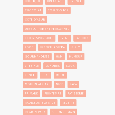
BOUTIQUE
BREAKFAST
BRUNCH
CHOCOLAT
COFFEE-SHOP
CÔTE D'AZUR
DÉVELOPPEMENT PERSONNEL
ECO RESPONSABLE
EVENT
FASHION
FOOD
FRENCH RIVIERA
GIRLY
GOURMANDISES
H&M
HUMEUR
LIFESTYLE
LONDRES
LOOK
LUNCH
LUXE
MODE
MOULIN ALZIARI
NICE
PACA
PRIMARK
PRINTEMPS
PÂTISSERIE
RADISSON BLU NICE
RECETTE
RÉGION PACA
SECONDE MAIN