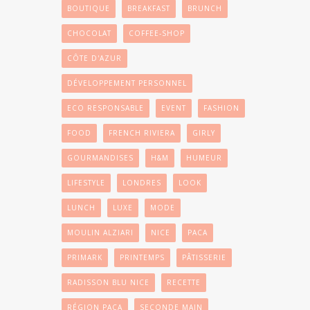
BOUTIQUE
BREAKFAST
BRUNCH
CHOCOLAT
COFFEE-SHOP
CÔTE D'AZUR
DÉVELOPPEMENT PERSONNEL
ECO RESPONSABLE
EVENT
FASHION
FOOD
FRENCH RIVIERA
GIRLY
GOURMANDISES
H&M
HUMEUR
LIFESTYLE
LONDRES
LOOK
LUNCH
LUXE
MODE
MOULIN ALZIARI
NICE
PACA
PRIMARK
PRINTEMPS
PÂTISSERIE
RADISSON BLU NICE
RECETTE
RÉGION PACA
SECONDE MAIN