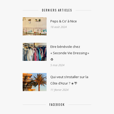
DERNIERS ARTICLES
Peps & Co’ à Nice
18 août 2024
Etre bénévole chez
« Seconde Vie Dressing »
♻️
5 mai 2024
Qui veut s’installer sur la
Côte d’Azur ? ☀️🌴
11 février 2024
FACEBOOK