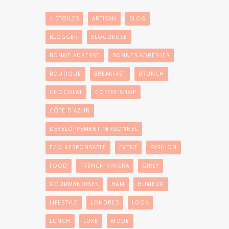
4 ÉTOILES
ARTISAN
BLOG
BLOGGER
BLOGUEUSE
BONNE ADRESSE
BONNES ADRESSES
BOUTIQUE
BREAKFAST
BRUNCH
CHOCOLAT
COFFEE-SHOP
CÔTE D'AZUR
DÉVELOPPEMENT PERSONNEL
ECO RESPONSABLE
EVENT
FASHION
FOOD
FRENCH RIVIERA
GIRLY
GOURMANDISES
H&M
HUMEUR
LIFESTYLE
LONDRES
LOOK
LUNCH
LUXE
MODE