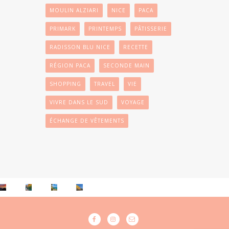
MOULIN ALZIARI
NICE
PACA
PRIMARK
PRINTEMPS
PÂTISSERIE
RADISSON BLU NICE
RECETTE
RÉGION PACA
SECONDE MAIN
SHOPPING
TRAVEL
VIE
VIVRE DANS LE SUD
VOYAGE
ÉCHANGE DE VÊTEMENTS