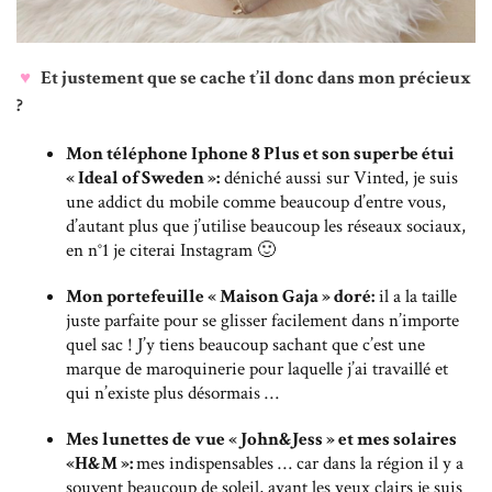
♥
Et justement que se cache t’il donc dans mon précieux
?
Mon téléphone Iphone 8 Plus et son superbe étui
« Ideal of Sweden »:
déniché aussi sur Vinted, je suis
une addict du mobile comme beaucoup d’entre vous,
d’autant plus que j’utilise beaucoup les réseaux sociaux,
en n°1 je citerai Instagram 🙂
Mon portefeuille « Maison Gaja » doré:
il a la taille
juste parfaite pour se glisser facilement dans n’importe
quel sac ! J’y tiens beaucoup sachant que c’est une
marque de maroquinerie pour laquelle j’ai travaillé et
qui n’existe plus désormais …
Mes lunettes de vue « John&Jess » et mes solaires
«H&M »:
mes indispensables … car dans la région il y a
souvent beaucoup de soleil, ayant les yeux clairs je suis