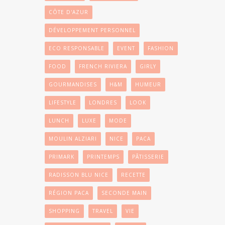
CÔTE D'AZUR
DÉVELOPPEMENT PERSONNEL
ECO RESPONSABLE
EVENT
FASHION
FOOD
FRENCH RIVIERA
GIRLY
GOURMANDISES
H&M
HUMEUR
LIFESTYLE
LONDRES
LOOK
LUNCH
LUXE
MODE
MOULIN ALZIARI
NICE
PACA
PRIMARK
PRINTEMPS
PÂTISSERIE
RADISSON BLU NICE
RECETTE
RÉGION PACA
SECONDE MAIN
SHOPPING
TRAVEL
VIE