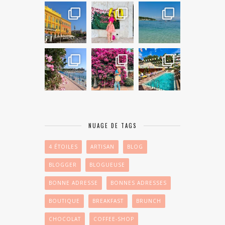
NUAGE DE TAGS
4 ÉTOILES
ARTISAN
BLOG
BLOGGER
BLOGUEUSE
BONNE ADRESSE
BONNES ADRESSES
BOUTIQUE
BREAKFAST
BRUNCH
CHOCOLAT
COFFEE-SHOP