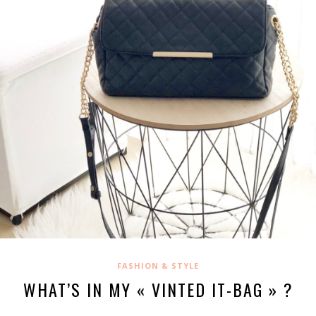
FASHION & STYLE
WHAT’S IN MY « VINTED IT-BAG » ?