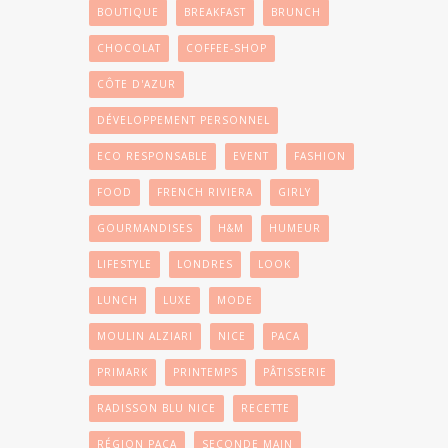
BOUTIQUE
BREAKFAST
BRUNCH
CHOCOLAT
COFFEE-SHOP
CÔTE D'AZUR
DÉVELOPPEMENT PERSONNEL
ECO RESPONSABLE
EVENT
FASHION
FOOD
FRENCH RIVIERA
GIRLY
GOURMANDISES
H&M
HUMEUR
LIFESTYLE
LONDRES
LOOK
LUNCH
LUXE
MODE
MOULIN ALZIARI
NICE
PACA
PRIMARK
PRINTEMPS
PÂTISSERIE
RADISSON BLU NICE
RECETTE
RÉGION PACA
SECONDE MAIN