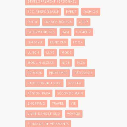
DÉVELOPPEMENT PERSONNEL
ECO RESPONSABLE
EVENT
FASHION
FOOD
FRENCH RIVIERA
GIRLY
GOURMANDISES
H&M
HUMEUR
LIFESTYLE
LONDRES
LOOK
LUNCH
LUXE
MODE
MOULIN ALZIARI
NICE
PACA
PRIMARK
PRINTEMPS
PÂTISSERIE
RADISSON BLU NICE
RECETTE
RÉGION PACA
SECONDE MAIN
SHOPPING
TRAVEL
VIE
VIVRE DANS LE SUD
VOYAGE
ÉCHANGE DE VÊTEMENTS