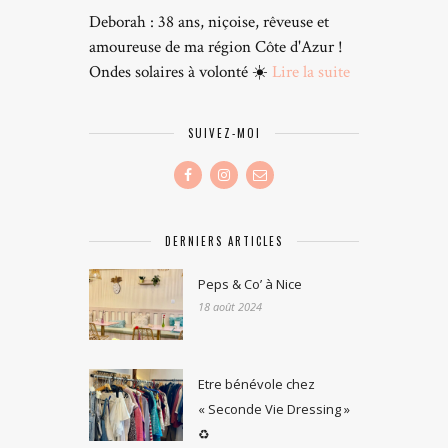
Deborah : 38 ans, niçoise, rêveuse et
amoureuse de ma région Côte d'Azur !
Ondes solaires à volonté ☀️
Lire la suite
SUIVEZ-MOI
DERNIERS ARTICLES
Peps & Co’ à Nice
18 août 2024
Etre bénévole chez
« Seconde Vie Dressing »
♻️