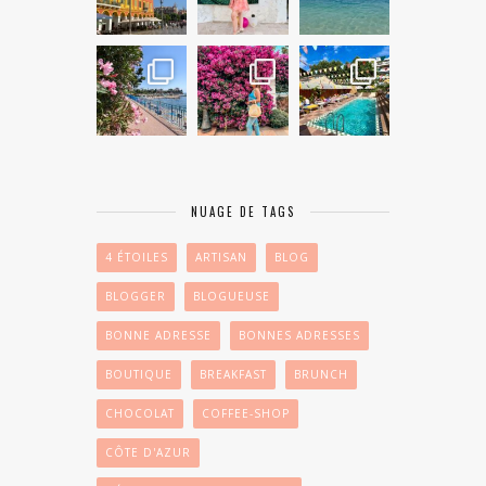
NUAGE DE TAGS
4 ÉTOILES
ARTISAN
BLOG
BLOGGER
BLOGUEUSE
BONNE ADRESSE
BONNES ADRESSES
BOUTIQUE
BREAKFAST
BRUNCH
CHOCOLAT
COFFEE-SHOP
CÔTE D'AZUR