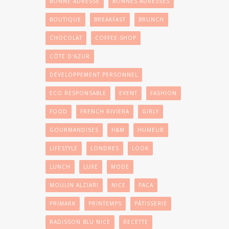
BONNE ADRESSE
BONNES ADRESSES
BOUTIQUE
BREAKFAST
BRUNCH
CHOCOLAT
COFFEE-SHOP
CÔTE D'AZUR
DÉVELOPPEMENT PERSONNEL
ECO RESPONSABLE
EVENT
FASHION
FOOD
FRENCH RIVIERA
GIRLY
GOURMANDISES
H&M
HUMEUR
LIFESTYLE
LONDRES
LOOK
LUNCH
LUXE
MODE
MOULIN ALZIARI
NICE
PACA
PRIMARK
PRINTEMPS
PÂTISSERIE
RADISSON BLU NICE
RECETTE