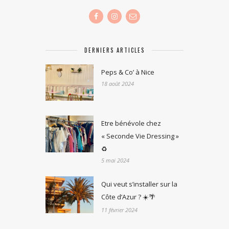
DERNIERS ARTICLES
Peps & Co’ à Nice
18 août 2024
Etre bénévole chez
« Seconde Vie Dressing »
♻️
5 mai 2024
Qui veut s’installer sur la
Côte d’Azur ? ☀️🌴
11 février 2024