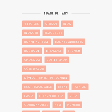
NUAGE DE TAGS
4 ÉTOILES
ARTISAN
BLOG
BLOGGER
BLOGUEUSE
BONNE ADRESSE
BONNES ADRESSES
BOUTIQUE
BREAKFAST
BRUNCH
CHOCOLAT
COFFEE-SHOP
CÔTE D'AZUR
DÉVELOPPEMENT PERSONNEL
ECO RESPONSABLE
EVENT
FASHION
FOOD
FRENCH RIVIERA
GIRLY
GOURMANDISES
H&M
HUMEUR