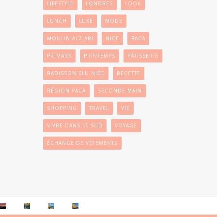
LIFESTYLE
LONDRES
LOOK
LUNCH
LUXE
MODE
MOULIN ALZIARI
NICE
PACA
PRIMARK
PRINTEMPS
PÂTISSERIE
RADISSON BLU NICE
RECETTE
RÉGION PACA
SECONDE MAIN
SHOPPING
TRAVEL
VIE
VIVRE DANS LE SUD
VOYAGE
ÉCHANGE DE VÊTEMENTS