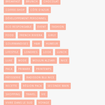
BREAKFAST
BRUNCH
CHOCOLAT
COFFEE-SHOP
CÔTE D'AZUR
DÉVELOPPEMENT PERSONNEL
ECO RESPONSABLE
EVENT
FASHION
FOOD
FRENCH RIVIERA
GIRLY
GOURMANDISES
H&M
HUMEUR
LIFESTYLE
LONDRES
LOOK
LUNCH
LUXE
MODE
MOULIN ALZIARI
NICE
PACA
PRIMARK
PRINTEMPS
PÂTISSERIE
RADISSON BLU NICE
RECETTE
RÉGION PACA
SECONDE MAIN
SHOPPING
TRAVEL
VIE
VIVRE DANS LE SUD
VOYAGE