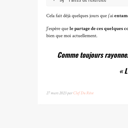
Cela fait déjà quelques jours que j’ai
entamé
J’espère que
le partage de ces quelques c
bien que moi actuellement.
Comme toujours rayonnez e
« L
27 mars 2023 par
Clef Du Rêve