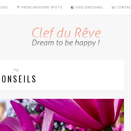
OOKS
🌴 FRENCHRIVIERA SPOTS
🛍️ VIDE-DRESSING
📧 CONTA
Tag
CONSEILS