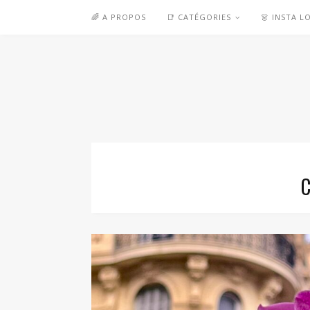
🌈 A PROPOS
📑 CATÉGORIES
👗 INSTA L