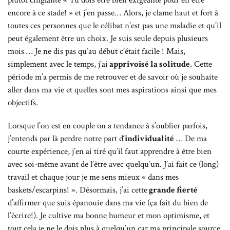
encore à ce stade! » et j’en passe… Alors, je clame haut et fort à
toutes ces personnes que le célibat n’est pas une maladie et qu’il
peut également être un choix. Je suis seule depuis plusieurs
mois … Je ne dis pas qu’au début c’était facile ! Mais,
simplement avec le temps, j’ai
apprivoisé la solitude
. Cette
période m’a permis de me retrouver et de savoir où je souhaite
aller dans ma vie et quelles sont mes aspirations ainsi que mes
objectifs.
Lorsque l’on est en couple on a tendance à s’oublier parfois,
j’entends par là perdre notre part d
‘individualité
… De ma
courte expérience, j’en ai tiré qu’il faut apprendre à être bien
avec soi-même avant de l’être avec quelqu’un. J’ai fait ce (long)
travail et chaque jour je me sens mieux « dans mes
baskets/escarpins! ». Désormais, j’ai cette
grande fierté
d’affirmer que suis épanouie dans ma vie (ça fait du bien de
l’écrire!). Je cultive ma bonne humeur et mon optimisme, et
tout cela je ne le dois plus à quelqu’un car ma principale source