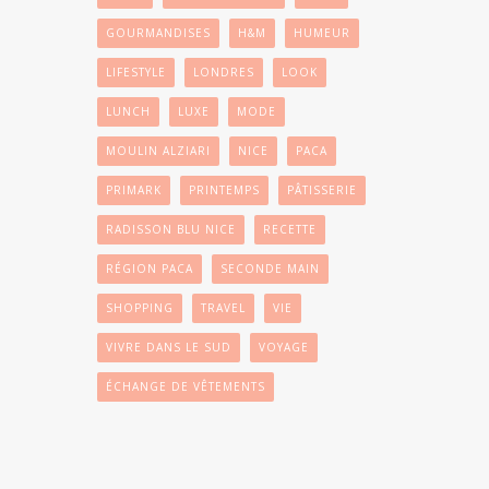
GOURMANDISES
H&M
HUMEUR
LIFESTYLE
LONDRES
LOOK
LUNCH
LUXE
MODE
MOULIN ALZIARI
NICE
PACA
PRIMARK
PRINTEMPS
PÂTISSERIE
RADISSON BLU NICE
RECETTE
RÉGION PACA
SECONDE MAIN
SHOPPING
TRAVEL
VIE
VIVRE DANS LE SUD
VOYAGE
ÉCHANGE DE VÊTEMENTS