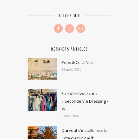
SUIVEZ-MOI
DERNIERS ARTICLES
Peps & Co’ à Nice
18 août 2024
Etre bénévole chez
« Seconde Vie Dressing »
♻️
5 mai 2024
Qui veut s’installer sur la
Côte d’Azur ? ☀️🌴