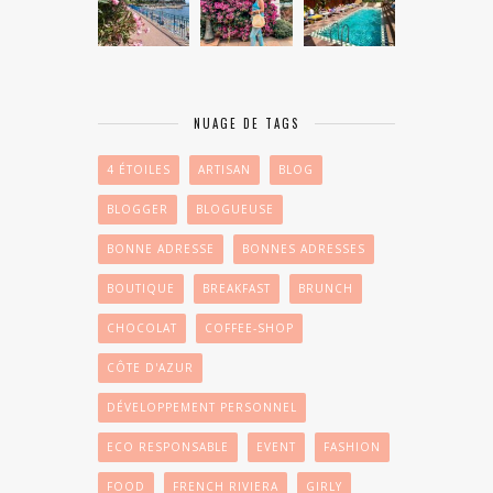
NUAGE DE TAGS
4 ÉTOILES
ARTISAN
BLOG
BLOGGER
BLOGUEUSE
BONNE ADRESSE
BONNES ADRESSES
BOUTIQUE
BREAKFAST
BRUNCH
CHOCOLAT
COFFEE-SHOP
CÔTE D'AZUR
DÉVELOPPEMENT PERSONNEL
ECO RESPONSABLE
EVENT
FASHION
FOOD
FRENCH RIVIERA
GIRLY