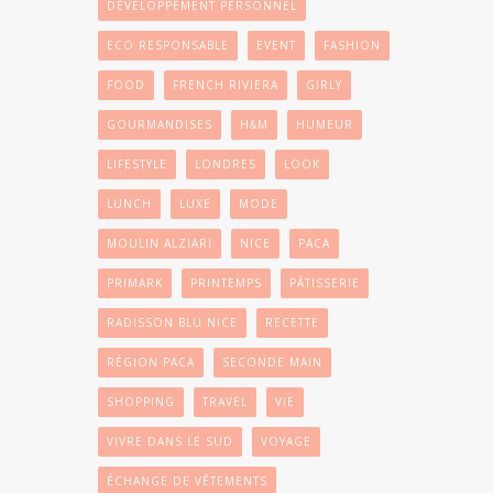
DÉVELOPPEMENT PERSONNEL
ECO RESPONSABLE
EVENT
FASHION
FOOD
FRENCH RIVIERA
GIRLY
GOURMANDISES
H&M
HUMEUR
LIFESTYLE
LONDRES
LOOK
LUNCH
LUXE
MODE
MOULIN ALZIARI
NICE
PACA
PRIMARK
PRINTEMPS
PÂTISSERIE
RADISSON BLU NICE
RECETTE
RÉGION PACA
SECONDE MAIN
SHOPPING
TRAVEL
VIE
VIVRE DANS LE SUD
VOYAGE
ÉCHANGE DE VÊTEMENTS