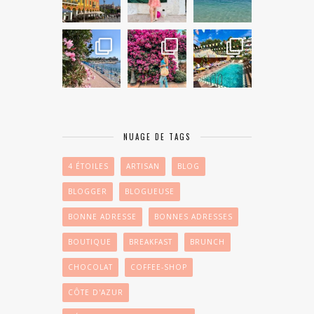
NUAGE DE TAGS
4 ÉTOILES
ARTISAN
BLOG
BLOGGER
BLOGUEUSE
BONNE ADRESSE
BONNES ADRESSES
BOUTIQUE
BREAKFAST
BRUNCH
CHOCOLAT
COFFEE-SHOP
CÔTE D'AZUR