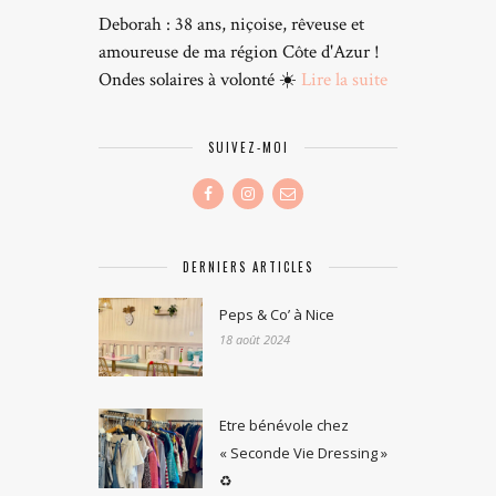
Deborah : 38 ans, niçoise, rêveuse et
amoureuse de ma région Côte d'Azur !
Ondes solaires à volonté ☀️
Lire la suite
SUIVEZ-MOI
DERNIERS ARTICLES
Peps & Co’ à Nice
18 août 2024
Etre bénévole chez
« Seconde Vie Dressing »
♻️