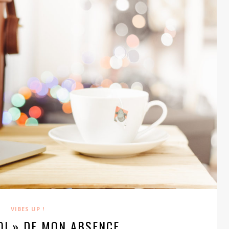
VIBES UP !
OI » DE MON ABSENCE …