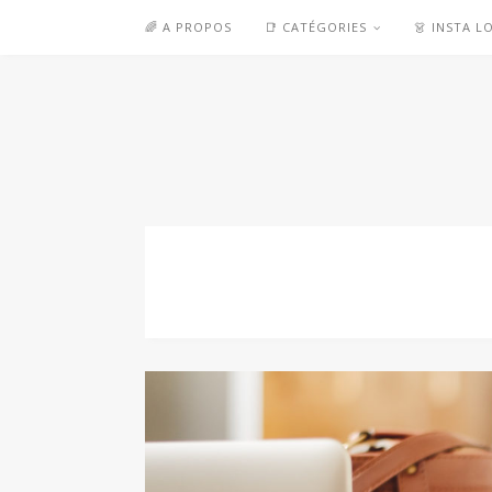
🌈 A PROPOS
📑 CATÉGORIES
👗 INSTA L