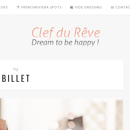
OOKS
🌴 FRENCHRIVIERA SPOTS
🛍️ VIDE-DRESSING
📧 CONTA
Tag
BILLET