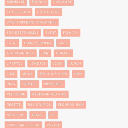
BREAKFAST
BRUNCH
CHOCOLAT
COFFEE-SHOP
CÔTE D'AZUR
DÉVELOPPEMENT PERSONNEL
ECO RESPONSABLE
EVENT
FASHION
FOOD
FRENCH RIVIERA
GIRLY
GOURMANDISES
H&M
HUMEUR
LIFESTYLE
LONDRES
LOOK
LUNCH
LUXE
MODE
MOULIN ALZIARI
NICE
PACA
PRIMARK
PRINTEMPS
PÂTISSERIE
RADISSON BLU NICE
RECETTE
RÉGION PACA
SECONDE MAIN
SHOPPING
TRAVEL
VIE
VIVRE DANS LE SUD
VOYAGE