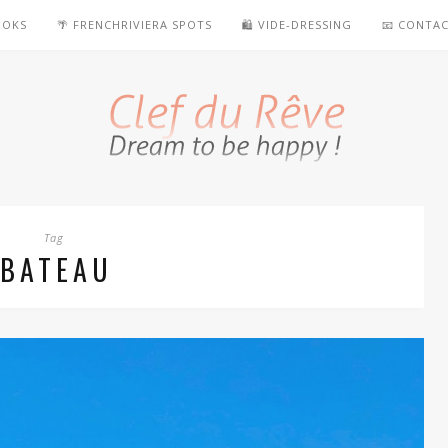
OOKS
🌴 FRENCHRIVIERA SPOTS
🛍️ VIDE-DRESSING
📧 CONTA
Tag
BATEAU