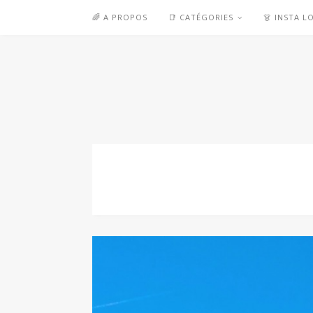
🌈 A PROPOS
📑 CATÉGORIES
👗 INSTA L