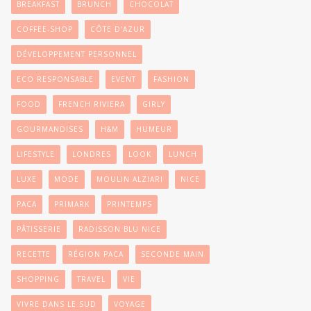
BREAKFAST
BRUNCH
CHOCOLAT
COFFEE-SHOP
CÔTE D'AZUR
DÉVELOPPEMENT PERSONNEL
ECO RESPONSABLE
EVENT
FASHION
FOOD
FRENCH RIVIERA
GIRLY
GOURMANDISES
H&M
HUMEUR
LIFESTYLE
LONDRES
LOOK
LUNCH
LUXE
MODE
MOULIN ALZIARI
NICE
PACA
PRIMARK
PRINTEMPS
PÂTISSERIE
RADISSON BLU NICE
RECETTE
RÉGION PACA
SECONDE MAIN
SHOPPING
TRAVEL
VIE
VIVRE DANS LE SUD
VOYAGE