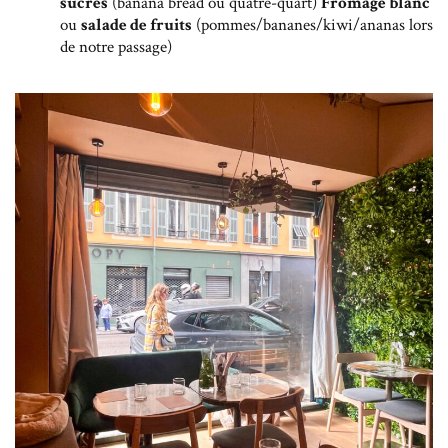
sucrés
(banana bread ou quatre-quart)
Fromage blanc
ou
salade de fruits
(pommes/bananes/kiwi/ananas lors
de notre passage)