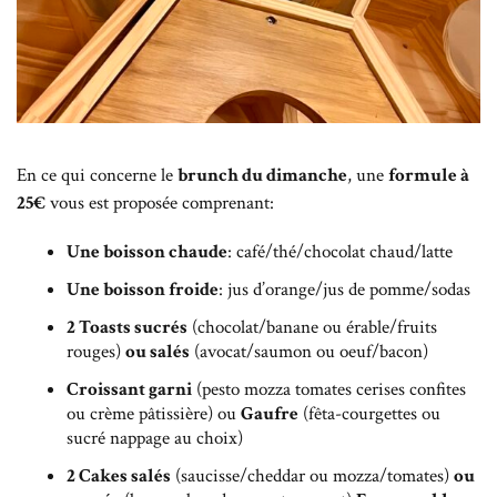
En ce qui concerne le
brunch du dimanche
, une
formule à
25€
vous est proposée comprenant:
Une boisson chaude
: café/thé/chocolat chaud/latte
Une boisson froide
: jus d’orange/jus de pomme/sodas
2 Toasts sucrés
(chocolat/banane ou érable/fruits
rouges)
ou salés
(avocat/saumon ou oeuf/bacon)
Croissant garni
(pesto mozza tomates cerises confites
ou crème pâtissière) ou
Gaufre
(fêta-courgettes ou
sucré nappage au choix)
2 Cakes salés
(saucisse/cheddar ou mozza/tomates)
ou