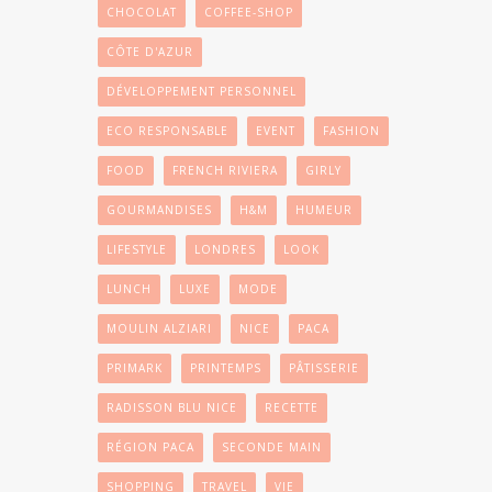
CHOCOLAT
COFFEE-SHOP
CÔTE D'AZUR
DÉVELOPPEMENT PERSONNEL
ECO RESPONSABLE
EVENT
FASHION
FOOD
FRENCH RIVIERA
GIRLY
GOURMANDISES
H&M
HUMEUR
LIFESTYLE
LONDRES
LOOK
LUNCH
LUXE
MODE
MOULIN ALZIARI
NICE
PACA
PRIMARK
PRINTEMPS
PÂTISSERIE
RADISSON BLU NICE
RECETTE
RÉGION PACA
SECONDE MAIN
SHOPPING
TRAVEL
VIE