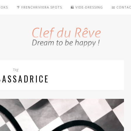
OOKS
🌴 FRENCHRIVIERA SPOTS
🛍️ VIDE-DRESSING
📧 CONTA
Tag
BASSADRICE