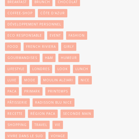
BREAKFAST
BRUNCH
CHOCOLAT
COFFEE-SHOP
CÔTE D'AZUR
DÉVELOPPEMENT PERSONNEL
ECO RESPONSABLE
EVENT
FASHION
FOOD
FRENCH RIVIERA
GIRLY
GOURMANDISES
H&M
HUMEUR
LIFESTYLE
LONDRES
LOOK
LUNCH
LUXE
MODE
MOULIN ALZIARI
NICE
PACA
PRIMARK
PRINTEMPS
PÂTISSERIE
RADISSON BLU NICE
RECETTE
RÉGION PACA
SECONDE MAIN
SHOPPING
TRAVEL
VIE
VIVRE DANS LE SUD
VOYAGE