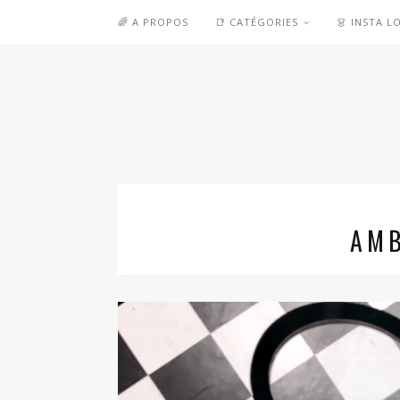
🌈 A PROPOS
📑 CATÉGORIES
👗 INSTA L
AM