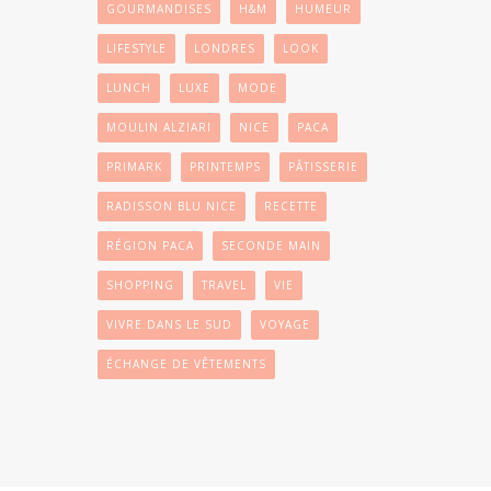
GOURMANDISES
H&M
HUMEUR
LIFESTYLE
LONDRES
LOOK
LUNCH
LUXE
MODE
MOULIN ALZIARI
NICE
PACA
PRIMARK
PRINTEMPS
PÂTISSERIE
RADISSON BLU NICE
RECETTE
RÉGION PACA
SECONDE MAIN
SHOPPING
TRAVEL
VIE
VIVRE DANS LE SUD
VOYAGE
ÉCHANGE DE VÊTEMENTS