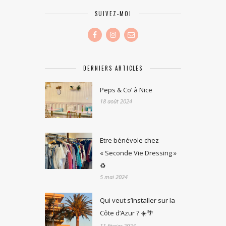
SUIVEZ-MOI
DERNIERS ARTICLES
Peps & Co’ à Nice
18 août 2024
Etre bénévole chez
« Seconde Vie Dressing »
♻️
5 mai 2024
Qui veut s’installer sur la
Côte d’Azur ? ☀️🌴
11 février 2024