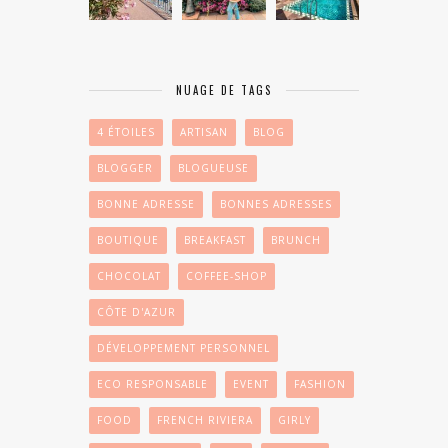
NUAGE DE TAGS
4 ÉTOILES
ARTISAN
BLOG
BLOGGER
BLOGUEUSE
BONNE ADRESSE
BONNES ADRESSES
BOUTIQUE
BREAKFAST
BRUNCH
CHOCOLAT
COFFEE-SHOP
CÔTE D'AZUR
DÉVELOPPEMENT PERSONNEL
ECO RESPONSABLE
EVENT
FASHION
FOOD
FRENCH RIVIERA
GIRLY